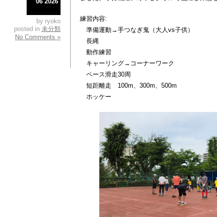
06 2026
練習内容:
by ryoko
posted in
未分類
準備運動→手つなぎ鬼（大人vs子供）
No Comments »
長縄
動作練習
キャーリング→コーナーワーク
ペース滑走30周
短距離走 100m、300m、500m
ホッケー