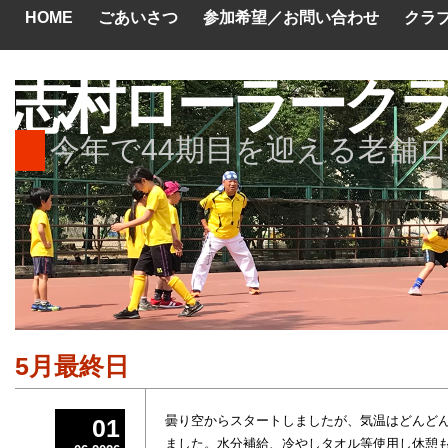
HOME
ごあいさつ
参加希望／お問い合わせ
クラ
志村ローラーク
今年で44期目を迎える老舗
5月最終日
曇り空からスタートしましたが、気温はどんど
01
ました。水分補給、冷やしタオル等使用し休憩