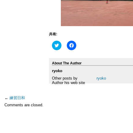
共有:
ク
Facebook
リ
で
ッ
共
ク
有
し
す
About The Author
て
る
Twitter
に
ryoko
で
は
共
ク
Other posts by
ryoko
有
リ
Author his web site
(新
ッ
し
ク
い
し
ウ
て
←
練習日和
ィ
く
ン
だ
Comments are closed.
ド
さ
ウ
い
で
(新
開
し
き
い
ま
ウ
す)
ィ