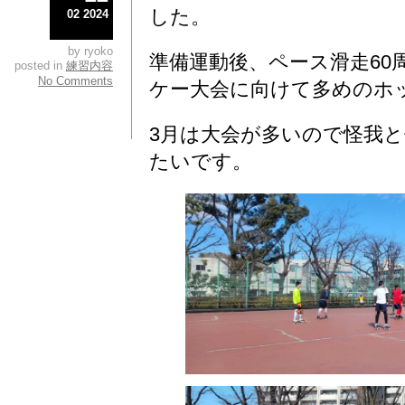
した。
02 2024
by ryoko
準備運動後、ペース滑走60
posted in
練習内容
No Comments
ケー大会に向けて多めのホ
3月は大会が多いので怪我
たいです。