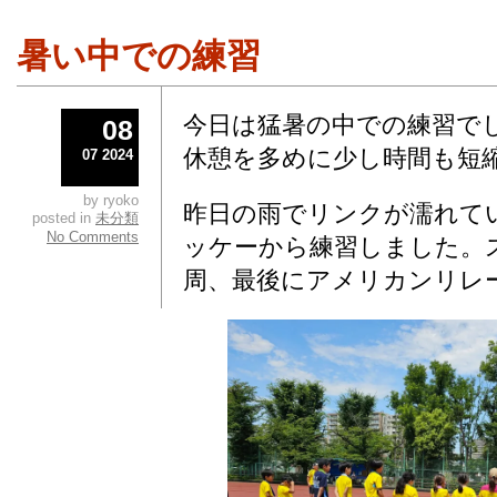
暑い中での練習
今日は猛暑の中での練習で
08
休憩を多めに少し時間も短
07 2024
by ryoko
昨日の雨でリンクが濡れて
posted in
未分類
No Comments
ッケーから練習しました。ス
周、最後にアメリカンリレ