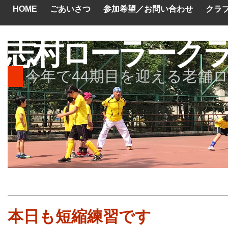
HOME
ごあいさつ
参加希望／お問い合わせ
クラ
志村ローラーク
今年で44期目を迎える老舗
本日も短縮練習です