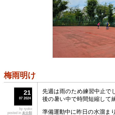
梅雨明け
先週は雨のため練習中止で
21
後の暑い中で時間短縮して
07 2024
by ryoko
準備運動中に昨日の水溜ま
posted in
未分類