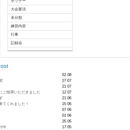
ホッケー
大会要項
未分類
練習内容
行事
記録会
Post
02 08
習
27 07
21 07
にご指導いただきました
12 07
ず
21 06
来てくれました！
15 06
07 06
01 06
25 05
付中
17 05