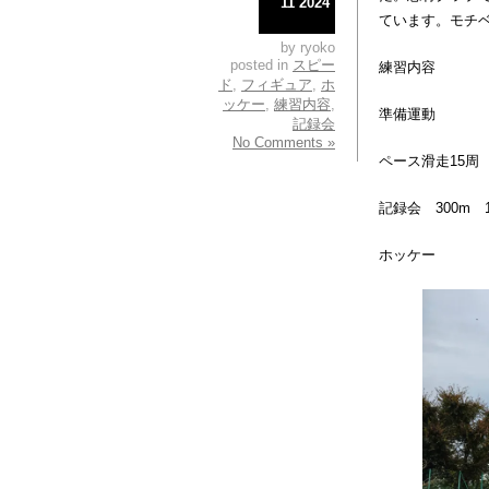
11 2024
ています。モチベ
by ryoko
posted in
スピー
練習内容
ド
,
フィギュア
,
ホ
ッケー
,
練習内容
,
準備運動
記録会
No Comments »
ペース滑走15周
記録会 300m 1
ホッケー