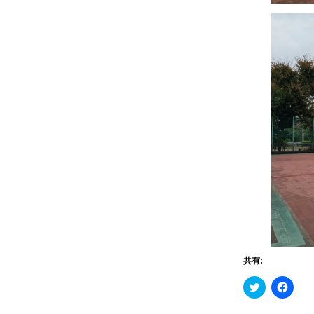
共有:
ク
Face
リ
で
ッ
共
ク
有