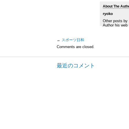
し
す
About The Auth
て
る
Twitter
に
ryoko
で
は
共
ク
Other posts by
有
リ
Author his web 
(新
ッ
し
ク
い
し
ウ
て
←
スポーツ日和
ィ
く
ン
だ
Comments are closed.
ド
さ
ウ
い
で
(新
開
し
き
い
最近のコメント
ま
ウ
す)
ィ
ン
ド
ウ
で
開
き
ま
す)