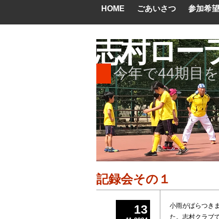
HOME
ごあいさつ
参加希
志村ロー
今年で44期目
記録会その１
小雨がぱらつきま
13
た。志村クラブで