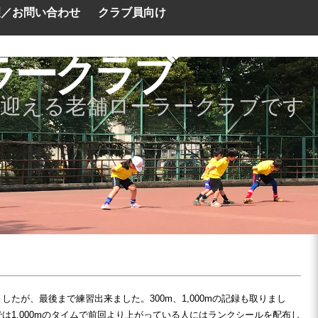
望／お問い合わせ
クラブ員向け
ラークラブ
を迎える老舗ローラークラブです
したが、最後まで練習出来ました。300m、1,000mの記録も取りまし
は1,000mのタイムで前回より上がっている人にはランクシールを配布し