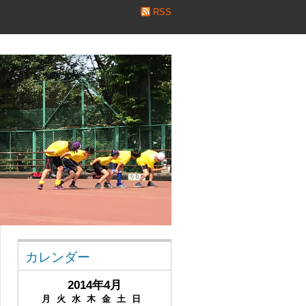
RSS
カレンダー
2014年4月
月
火
水
木
金
土
日