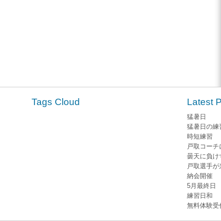
Tags Cloud
Latest 
猛暑日
猛暑日の練
時短練習
戸取コーチ
曇天に負け
戸取選手が
納会開催
5月最終日
練習日和
無料体験受