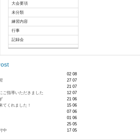
大会要項
未分類
練習内容
行事
記録会
Post
02 08
習
27 07
21 07
にご指導いただきました
12 07
ず
21 06
来てくれました！
15 06
07 06
01 06
25 05
付中
17 05