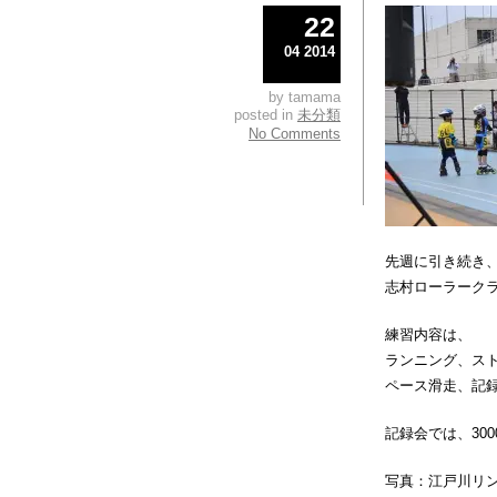
22
04 2014
by tamama
posted in
未分類
No Comments
先週に引き続き
志村ローラーク
練習内容は、
ランニング、ス
ペース滑走、記
記録会では、30
写真：江戸川リ